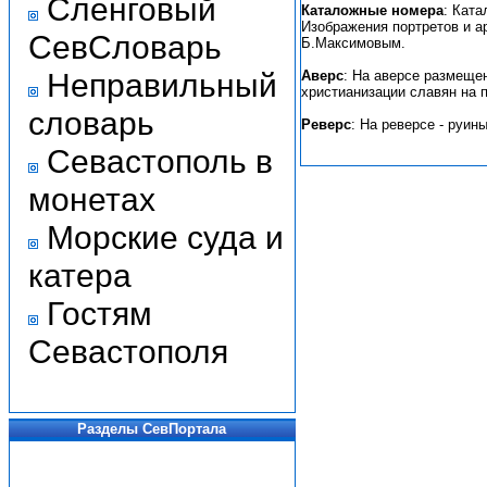
Сленговый
Каталожные номера
: Ката
Изображения портретов и 
СевСловарь
Б.Максимовым.
Неправильный
Аверс
: На аверсе размеще
христианизации славян на 
словарь
Реверс
: На реверсе - руин
Севастополь в
монетах
Морские суда и
катера
Гостям
Севастополя
Разделы СевПортала