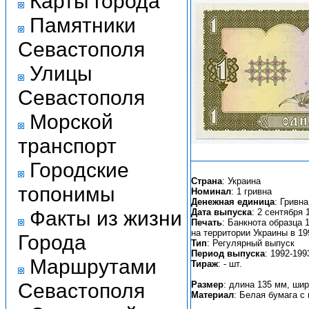
Карты города
Памятники
Севастополя
Улицы
Севастополя
Морской
транспорт
Городские
Страна
: Украина
топонимы
Номинал
: 1 гривна
Денежная единица
: Гривна
Факты из жизни
Дата выпуска
: 2 сентября 
Печать
: Банкнота образца 
на территории Украины в 19
Города
Тип
: Регулярный выпуск
Период выпуска
: 1992-199
Маршрутами
Тираж
: - шт.
Севастополя
Размер
: длина 135 мм, ши
Материал
: Белая бумага с