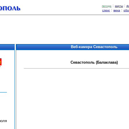
:
:
погода
карты
ф
:
:
сленг
вина
обо
Веб-ка
м
ера Севастополь
Севастополь (Балаклава)
поля