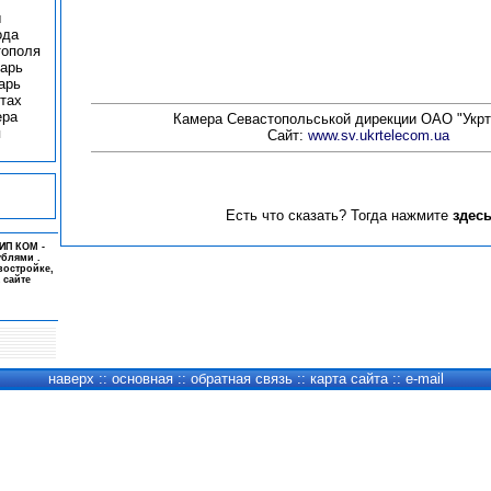
ы
ода
тополя
арь
арь
тах
ера
Камера Севастопольськой дирекции ОАО "Укр
я
Сайт:
www.sv.ukrtelecom.ua
Есть что сказать? Тогда нажмите
здес
ИП КОМ -
ублями .
востройке,
 сайте
наверх
::
основная
::
обратная связь
::
карта сайта
::
e-mail