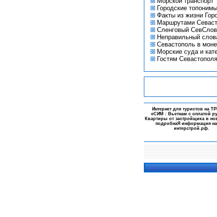
Морской транспорт
Городские топоним
Факты из жизни Гор
Маршрутами Севас
Сленговый СевСлов
Неправильный слов
Севастополь в моне
Морские суда и кат
Гостям Севастопол
-
Интернет для туристов на
ТР
еСИМ : Вьетнам
с оплатой р
Квартиры от застройщика в но
подробнаЯ информация на
интерстрой.рф
.
-
-
-