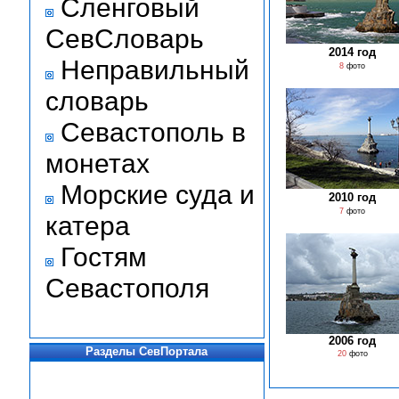
Сленговый
СевСловарь
2014 год
Неправильный
8
фото
словарь
Севастополь в
монетах
Морские суда и
2010 год
7
фото
катера
Гостям
Севастополя
2006 год
Разделы СевПортала
20
фото