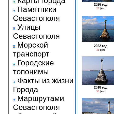
Карты города
2026 год
Памятники
28
фото
Севастополя
Улицы
Севастополя
Морской
2022 год
32
фото
транспорт
Городские
топонимы
Факты из жизни
Города
2018 год
50
фото
Маршрутами
Севастополя