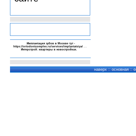
-
Имплантация зубов в Москве тут -
https://ortodontcomplex.ru/services/implantatsiya/
. .
Интерстрой:
квартиры в новостройках
.
-
-
-
наверх
::
основная
::
о