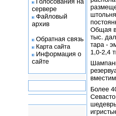
Голосования на
размеще
сервере
штольня
Файловый
постоян
архив
Общая в
тыс. да
Обратная связь
тара - 
Карта сайта
1,0-2,4 
Информация о
сайте
Шампани
резерву
вместим
Более 4
Севасто
-
-
-
-
шедевры
игристы