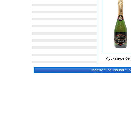
Мускатное бе
наверх
::
основная
::
о