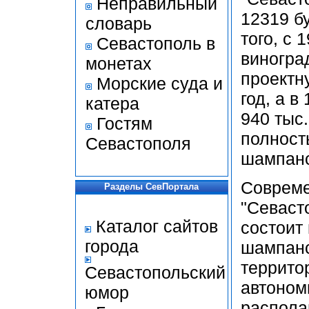
Неправильный
12319 б
словарь
того, с 
Севастополь в
виноград
монетах
проектн
Морские суда и
год, а в
катера
940 тыс.
Гостям
полност
Севастополя
шампанс
Совреме
Разделы СевПортала
"Севаст
Каталог сайтов
состоит 
города
шампанс
террито
Севастопольский
автоном
юмор
распола