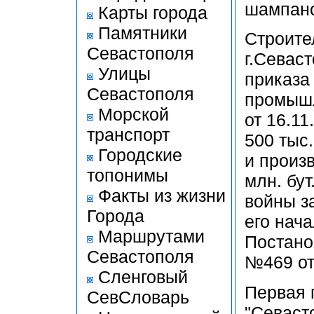
шампанс
Карты города
Памятники
Строите
Севастополя
г.Севас
Улицы
приказа
Севастополя
промышл
Морской
от 16.11
транспорт
500 тыс
Городские
и произ
топонимы
млн. бу
Факты из жизни
войны з
Города
его нача
Маршрутами
Постано
Севастополя
№469 от 
Сленговый
Первая 
СевСловарь
"Севаст