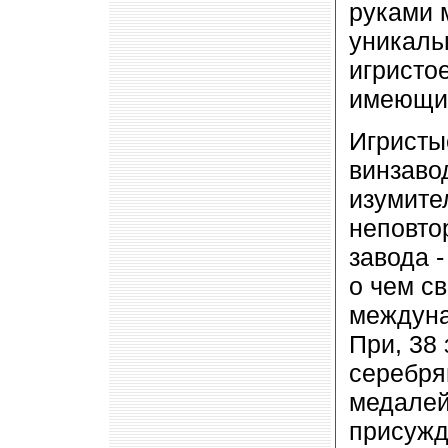
руками 
уникаль
игристое
имеющие
Игристы
винзаво
изумите
неповто
завода -
о чем с
междуна
При, 38
серебря
медалей
присужд